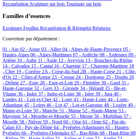
Recupération
Sculpture sur bois
Tournage sur bois
Familles d’essences
Exotiques
Feuillus
Recupération & Réemploi
Résineux
Couverture par département :
01 - Ain
02 - Aisne
03 - Allier
04 - Alpes-de-Haute-Provence
05 -
Hautes-Alpes
06 - Alpes-Maritimes
07 - Ardèche
08 - Ardennes
09 -
Ariège
10 - Aube
11 - Aude
12 - Aveyron
13 - Bouches-du-Rhône
14 - Calvados
15 - Cantal
16 - Charente
17 - Charente-Maritime
18
- Cher
19 - Corrèze
2A - Corse-du-Sud
2B - Haute-Corse
21 - Côte-
d'Or
22 - Côtes-d'Armor
23 - Creuse
24 - Dordogne
25 - Doubs
26
- Drôme
27 - Eure
28 - Eure-et-Loir
29 - Finistère
30 - Gard
31 -
Haute-Garonne
32 - Gers
33 - Gironde
34 - Hérault
35 - Ille-et-
Vilaine
36 - Indre
37 - Indre-et-Loire
38 - Isère
39 - Jura
40 -
Landes
41 - Loir-et-Cher
42 - Loire
43 - Haute-Loire
44 - Loire-
Atlantique
45 - Loiret
46 - Lot
47 - Lot-et-Garonne
48 - Lozère
49 -
Maine-et-Loire
50 - Manche
51 - Marne
52 - Haute-Marne
53 -
Mayenne
54 - Meurthe-et-Moselle
55 - Meuse
56 - Morbihan
57 -
Moselle
58 - Nièvre
59 - Nord
60 - Oise
61 - Orne
62 - Pas-de-
Calais
63 - Puy-de-Dôme
64 - Pyrénées-Atlantiques
65 - Hautes-
Pyrénées
66 - Pyrénées-Orientales
67 - Bas-Rhin
68 - Haut-Rhin
69
- Rhône
70 - Haute-Saône
71 - Saône-et-Loire
72 - Sarthe
73 -