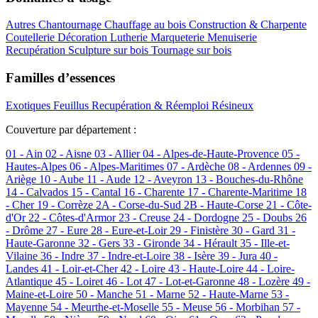
Autres
Chantournage
Chauffage au bois
Construction & Charpente
Coutellerie
Décoration
Lutherie
Marqueterie
Menuiserie
Recupération
Sculpture sur bois
Tournage sur bois
Familles d’essences
Exotiques
Feuillus
Recupération & Réemploi
Résineux
Couverture par département :
01 - Ain
02 - Aisne
03 - Allier
04 - Alpes-de-Haute-Provence
05 -
Hautes-Alpes
06 - Alpes-Maritimes
07 - Ardèche
08 - Ardennes
09 -
Ariège
10 - Aube
11 - Aude
12 - Aveyron
13 - Bouches-du-Rhône
14 - Calvados
15 - Cantal
16 - Charente
17 - Charente-Maritime
18
- Cher
19 - Corrèze
2A - Corse-du-Sud
2B - Haute-Corse
21 - Côte-
d'Or
22 - Côtes-d'Armor
23 - Creuse
24 - Dordogne
25 - Doubs
26
- Drôme
27 - Eure
28 - Eure-et-Loir
29 - Finistère
30 - Gard
31 -
Haute-Garonne
32 - Gers
33 - Gironde
34 - Hérault
35 - Ille-et-
Vilaine
36 - Indre
37 - Indre-et-Loire
38 - Isère
39 - Jura
40 -
Landes
41 - Loir-et-Cher
42 - Loire
43 - Haute-Loire
44 - Loire-
Atlantique
45 - Loiret
46 - Lot
47 - Lot-et-Garonne
48 - Lozère
49 -
Maine-et-Loire
50 - Manche
51 - Marne
52 - Haute-Marne
53 -
Mayenne
54 - Meurthe-et-Moselle
55 - Meuse
56 - Morbihan
57 -