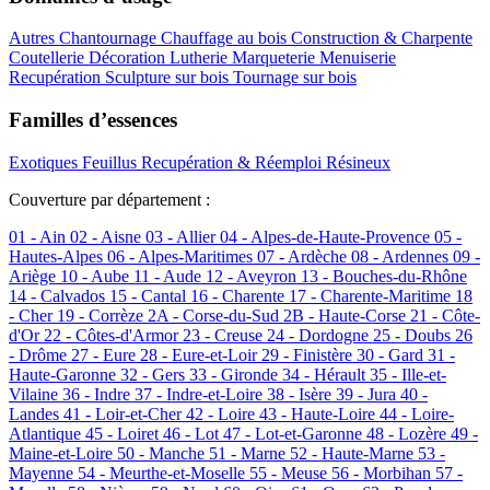
Autres
Chantournage
Chauffage au bois
Construction & Charpente
Coutellerie
Décoration
Lutherie
Marqueterie
Menuiserie
Recupération
Sculpture sur bois
Tournage sur bois
Familles d’essences
Exotiques
Feuillus
Recupération & Réemploi
Résineux
Couverture par département :
01 - Ain
02 - Aisne
03 - Allier
04 - Alpes-de-Haute-Provence
05 -
Hautes-Alpes
06 - Alpes-Maritimes
07 - Ardèche
08 - Ardennes
09 -
Ariège
10 - Aube
11 - Aude
12 - Aveyron
13 - Bouches-du-Rhône
14 - Calvados
15 - Cantal
16 - Charente
17 - Charente-Maritime
18
- Cher
19 - Corrèze
2A - Corse-du-Sud
2B - Haute-Corse
21 - Côte-
d'Or
22 - Côtes-d'Armor
23 - Creuse
24 - Dordogne
25 - Doubs
26
- Drôme
27 - Eure
28 - Eure-et-Loir
29 - Finistère
30 - Gard
31 -
Haute-Garonne
32 - Gers
33 - Gironde
34 - Hérault
35 - Ille-et-
Vilaine
36 - Indre
37 - Indre-et-Loire
38 - Isère
39 - Jura
40 -
Landes
41 - Loir-et-Cher
42 - Loire
43 - Haute-Loire
44 - Loire-
Atlantique
45 - Loiret
46 - Lot
47 - Lot-et-Garonne
48 - Lozère
49 -
Maine-et-Loire
50 - Manche
51 - Marne
52 - Haute-Marne
53 -
Mayenne
54 - Meurthe-et-Moselle
55 - Meuse
56 - Morbihan
57 -