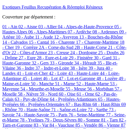
Exotiques
Feuillus
Recupération & Réemploi
Résineux
Couverture par département :
01 - Ain
02 - Aisne
03 - Allier
04 - Alpes-de-Haute-Provence
05 -
Hautes-Alpes
06 - Alpes-Maritimes
07 - Ardèche
08 - Ardennes
09 -
Ariège
10 - Aube
11 - Aude
12 - Aveyron
13 - Bouches-du-Rhône
14 - Calvados
15 - Cantal
16 - Charente
17 - Charente-Maritime
18
- Cher
19 - Corrèze
2A - Corse-du-Sud
2B - Haute-Corse
21 - Côte-
d'Or
22 - Côtes-d'Armor
23 - Creuse
24 - Dordogne
25 - Doubs
26
- Drôme
27 - Eure
28 - Eure-et-Loir
29 - Finistère
30 - Gard
31 -
Haute-Garonne
32 - Gers
33 - Gironde
34 - Hérault
35 - Ille-et-
Vilaine
36 - Indre
37 - Indre-et-Loire
38 - Isère
39 - Jura
40 -
Landes
41 - Loir-et-Cher
42 - Loire
43 - Haute-Loire
44 - Loire-
Atlantique
45 - Loiret
46 - Lot
47 - Lot-et-Garonne
48 - Lozère
49 -
Maine-et-Loire
50 - Manche
51 - Marne
52 - Haute-Marne
53 -
Mayenne
54 - Meurthe-et-Moselle
55 - Meuse
56 - Morbihan
57 -
Moselle
58 - Nièvre
59 - Nord
60 - Oise
61 - Orne
62 - Pas-de-
Calais
63 - Puy-de-Dôme
64 - Pyrénées-Atlantiques
65 - Hautes-
Pyrénées
66 - Pyrénées-Orientales
67 - Bas-Rhin
68 - Haut-Rhin
69
- Rhône
70 - Haute-Saône
71 - Saône-et-Loire
72 - Sarthe
73 -
Savoie
74 - Haute-Savoie
75 - Paris
76 - Seine-Maritime
77 - Seine-
et-Marne
78 - Yvelines
79 - Deux-Sèvres
80 - Somme
81 - Tarn
82 -
Tarn-et-Garonne
83 - Var
84 - Vaucluse
85 - Vendée
86 - Vienne
87