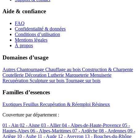
Aide & confiance
FAQ
Confidentialité & données
Conditions d’utilisation
Mentions légales
À propos
Domaines d’usage
Autres
Chantournage
Chauffage au bois
Construction & Charpente
Coutellerie
Décoration
Lutherie
Marqueterie
Menuiserie
Recupération
Sculpture sur bois
Tournage sur bois
Familles d’essences
Exotiques
Feuillus
Recupération & Réemploi
Résineux
Couverture par département :
01 - Ain
02 - Aisne
03 - Allier
04 - Alpes-de-Haute-Provence
05 -
Hautes-Alpes
06 - Alpes-Maritimes
07 - Ardèche
08 - Ardennes
09 -
Ariège
10 - Aube
11 - Aude
12 - Aveyron
13 - Bouches-du-Rhône