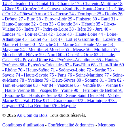
14 - Calvados
15 - Cantal
16 - Charente
17 - Charente-Maritime
18
- Cher
19 - Corrèze
2A - Corse-du-Sud
2B - Haute-Corse
21 - Côte-
d'Or
22 - Côtes-d'Armor
23 - Creuse
24 - Dordogne
25 - Doubs
26
- Drôme
27 - Eure
28 - Eure-et-Loir
29 - Finistère
30 - Gard
31 -
Haute-Garonne
32 - Gers
33 - Gironde
34 - Hérault
35 - Ille-et-
Vilaine
36 - Indre
37 - Indre-et-Loire
38 - Isère
39 - Jura
40 -
Landes
41 - Loir-et-Cher
42 - Loire
43 - Haute-Loire
44 - Loire-
Atlantique
45 - Loiret
46 - Lot
47 - Lot-et-Garonne
48 - Lozère
49 -
Maine-et-Loire
50 - Manche
51 - Marne
52 - Haute-Marne
53 -
Mayenne
54 - Meurthe-et-Moselle
55 - Meuse
56 - Morbihan
57 -
Moselle
58 - Nièvre
59 - Nord
60 - Oise
61 - Orne
62 - Pas-de-
Calais
63 - Puy-de-Dôme
64 - Pyrénées-Atlantiques
65 - Hautes-
Pyrénées
66 - Pyrénées-Orientales
67 - Bas-Rhin
68 - Haut-Rhin
69
- Rhône
70 - Haute-Saône
71 - Saône-et-Loire
72 - Sarthe
73 -
Savoie
74 - Haute-Savoie
75 - Paris
76 - Seine-Maritime
77 - Seine-
et-Marne
78 - Yvelines
79 - Deux-Sèvres
80 - Somme
81 - Tarn
82 -
Tarn-et-Garonne
83 - Var
84 - Vaucluse
85 - Vendée
86 - Vienne
87
- Haute-Vienne
88 - Vosges
89 - Yonne
90 - Territoire de Belfort
91
- Essonne
92 - Hauts-de-Seine
93 - Seine-Saint-Denis
94 - Val-de-
Marne
95 - Val-d'Oise
971 - Guadeloupe
972 - Martinique
973 -
Guyane
974 - La Réunion
976 - Mayotte
© 2026
Au Coin du Bois
. Tous droits réservés.
Conditions d’utilisation
-
Confidentialité & données
-
Mentions