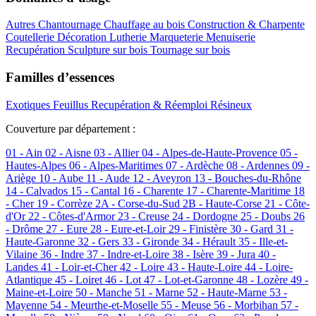
Autres
Chantournage
Chauffage au bois
Construction & Charpente
Coutellerie
Décoration
Lutherie
Marqueterie
Menuiserie
Recupération
Sculpture sur bois
Tournage sur bois
Familles d’essences
Exotiques
Feuillus
Recupération & Réemploi
Résineux
Couverture par département :
01 - Ain
02 - Aisne
03 - Allier
04 - Alpes-de-Haute-Provence
05 -
Hautes-Alpes
06 - Alpes-Maritimes
07 - Ardèche
08 - Ardennes
09 -
Ariège
10 - Aube
11 - Aude
12 - Aveyron
13 - Bouches-du-Rhône
14 - Calvados
15 - Cantal
16 - Charente
17 - Charente-Maritime
18
- Cher
19 - Corrèze
2A - Corse-du-Sud
2B - Haute-Corse
21 - Côte-
d'Or
22 - Côtes-d'Armor
23 - Creuse
24 - Dordogne
25 - Doubs
26
- Drôme
27 - Eure
28 - Eure-et-Loir
29 - Finistère
30 - Gard
31 -
Haute-Garonne
32 - Gers
33 - Gironde
34 - Hérault
35 - Ille-et-
Vilaine
36 - Indre
37 - Indre-et-Loire
38 - Isère
39 - Jura
40 -
Landes
41 - Loir-et-Cher
42 - Loire
43 - Haute-Loire
44 - Loire-
Atlantique
45 - Loiret
46 - Lot
47 - Lot-et-Garonne
48 - Lozère
49 -
Maine-et-Loire
50 - Manche
51 - Marne
52 - Haute-Marne
53 -
Mayenne
54 - Meurthe-et-Moselle
55 - Meuse
56 - Morbihan
57 -