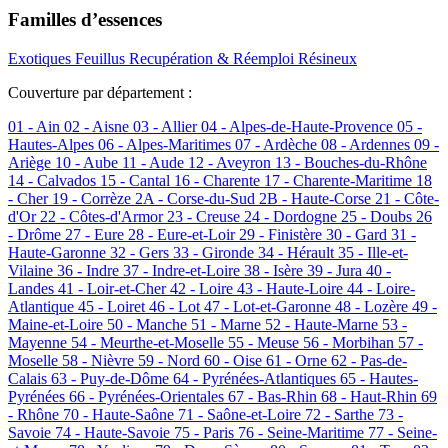
Familles d’essences
Exotiques
Feuillus
Recupération & Réemploi
Résineux
Couverture par département :
01 - Ain
02 - Aisne
03 - Allier
04 - Alpes-de-Haute-Provence
05 -
Hautes-Alpes
06 - Alpes-Maritimes
07 - Ardèche
08 - Ardennes
09 -
Ariège
10 - Aube
11 - Aude
12 - Aveyron
13 - Bouches-du-Rhône
14 - Calvados
15 - Cantal
16 - Charente
17 - Charente-Maritime
18
- Cher
19 - Corrèze
2A - Corse-du-Sud
2B - Haute-Corse
21 - Côte-
d'Or
22 - Côtes-d'Armor
23 - Creuse
24 - Dordogne
25 - Doubs
26
- Drôme
27 - Eure
28 - Eure-et-Loir
29 - Finistère
30 - Gard
31 -
Haute-Garonne
32 - Gers
33 - Gironde
34 - Hérault
35 - Ille-et-
Vilaine
36 - Indre
37 - Indre-et-Loire
38 - Isère
39 - Jura
40 -
Landes
41 - Loir-et-Cher
42 - Loire
43 - Haute-Loire
44 - Loire-
Atlantique
45 - Loiret
46 - Lot
47 - Lot-et-Garonne
48 - Lozère
49 -
Maine-et-Loire
50 - Manche
51 - Marne
52 - Haute-Marne
53 -
Mayenne
54 - Meurthe-et-Moselle
55 - Meuse
56 - Morbihan
57 -
Moselle
58 - Nièvre
59 - Nord
60 - Oise
61 - Orne
62 - Pas-de-
Calais
63 - Puy-de-Dôme
64 - Pyrénées-Atlantiques
65 - Hautes-
Pyrénées
66 - Pyrénées-Orientales
67 - Bas-Rhin
68 - Haut-Rhin
69
- Rhône
70 - Haute-Saône
71 - Saône-et-Loire
72 - Sarthe
73 -
Savoie
74 - Haute-Savoie
75 - Paris
76 - Seine-Maritime
77 - Seine-