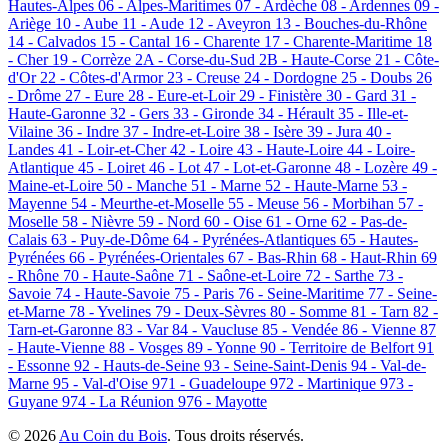
Hautes-Alpes
06 - Alpes-Maritimes
07 - Ardèche
08 - Ardennes
09 -
Ariège
10 - Aube
11 - Aude
12 - Aveyron
13 - Bouches-du-Rhône
14 - Calvados
15 - Cantal
16 - Charente
17 - Charente-Maritime
18
- Cher
19 - Corrèze
2A - Corse-du-Sud
2B - Haute-Corse
21 - Côte-
d'Or
22 - Côtes-d'Armor
23 - Creuse
24 - Dordogne
25 - Doubs
26
- Drôme
27 - Eure
28 - Eure-et-Loir
29 - Finistère
30 - Gard
31 -
Haute-Garonne
32 - Gers
33 - Gironde
34 - Hérault
35 - Ille-et-
Vilaine
36 - Indre
37 - Indre-et-Loire
38 - Isère
39 - Jura
40 -
Landes
41 - Loir-et-Cher
42 - Loire
43 - Haute-Loire
44 - Loire-
Atlantique
45 - Loiret
46 - Lot
47 - Lot-et-Garonne
48 - Lozère
49 -
Maine-et-Loire
50 - Manche
51 - Marne
52 - Haute-Marne
53 -
Mayenne
54 - Meurthe-et-Moselle
55 - Meuse
56 - Morbihan
57 -
Moselle
58 - Nièvre
59 - Nord
60 - Oise
61 - Orne
62 - Pas-de-
Calais
63 - Puy-de-Dôme
64 - Pyrénées-Atlantiques
65 - Hautes-
Pyrénées
66 - Pyrénées-Orientales
67 - Bas-Rhin
68 - Haut-Rhin
69
- Rhône
70 - Haute-Saône
71 - Saône-et-Loire
72 - Sarthe
73 -
Savoie
74 - Haute-Savoie
75 - Paris
76 - Seine-Maritime
77 - Seine-
et-Marne
78 - Yvelines
79 - Deux-Sèvres
80 - Somme
81 - Tarn
82 -
Tarn-et-Garonne
83 - Var
84 - Vaucluse
85 - Vendée
86 - Vienne
87
- Haute-Vienne
88 - Vosges
89 - Yonne
90 - Territoire de Belfort
91
- Essonne
92 - Hauts-de-Seine
93 - Seine-Saint-Denis
94 - Val-de-
Marne
95 - Val-d'Oise
971 - Guadeloupe
972 - Martinique
973 -
Guyane
974 - La Réunion
976 - Mayotte
© 2026
Au Coin du Bois
. Tous droits réservés.