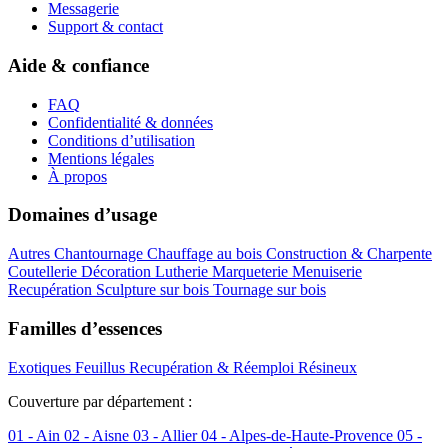
Messagerie
Support & contact
Aide & confiance
FAQ
Confidentialité & données
Conditions d’utilisation
Mentions légales
À propos
Domaines d’usage
Autres
Chantournage
Chauffage au bois
Construction & Charpente
Coutellerie
Décoration
Lutherie
Marqueterie
Menuiserie
Recupération
Sculpture sur bois
Tournage sur bois
Familles d’essences
Exotiques
Feuillus
Recupération & Réemploi
Résineux
Couverture par département :
01 - Ain
02 - Aisne
03 - Allier
04 - Alpes-de-Haute-Provence
05 -