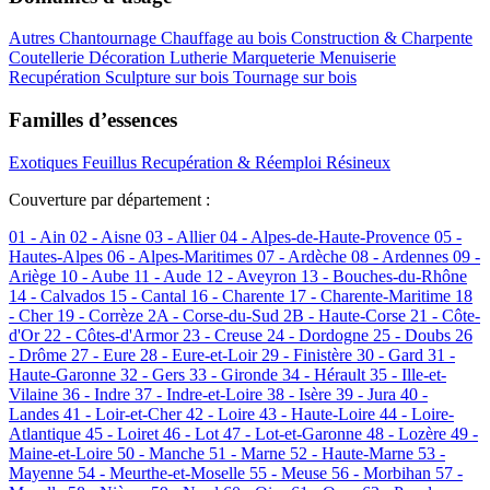
Autres
Chantournage
Chauffage au bois
Construction & Charpente
Coutellerie
Décoration
Lutherie
Marqueterie
Menuiserie
Recupération
Sculpture sur bois
Tournage sur bois
Familles d’essences
Exotiques
Feuillus
Recupération & Réemploi
Résineux
Couverture par département :
01 - Ain
02 - Aisne
03 - Allier
04 - Alpes-de-Haute-Provence
05 -
Hautes-Alpes
06 - Alpes-Maritimes
07 - Ardèche
08 - Ardennes
09 -
Ariège
10 - Aube
11 - Aude
12 - Aveyron
13 - Bouches-du-Rhône
14 - Calvados
15 - Cantal
16 - Charente
17 - Charente-Maritime
18
- Cher
19 - Corrèze
2A - Corse-du-Sud
2B - Haute-Corse
21 - Côte-
d'Or
22 - Côtes-d'Armor
23 - Creuse
24 - Dordogne
25 - Doubs
26
- Drôme
27 - Eure
28 - Eure-et-Loir
29 - Finistère
30 - Gard
31 -
Haute-Garonne
32 - Gers
33 - Gironde
34 - Hérault
35 - Ille-et-
Vilaine
36 - Indre
37 - Indre-et-Loire
38 - Isère
39 - Jura
40 -
Landes
41 - Loir-et-Cher
42 - Loire
43 - Haute-Loire
44 - Loire-
Atlantique
45 - Loiret
46 - Lot
47 - Lot-et-Garonne
48 - Lozère
49 -
Maine-et-Loire
50 - Manche
51 - Marne
52 - Haute-Marne
53 -
Mayenne
54 - Meurthe-et-Moselle
55 - Meuse
56 - Morbihan
57 -