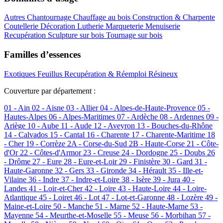
Autres
Chantournage
Chauffage au bois
Construction & Charpente
Coutellerie
Décoration
Lutherie
Marqueterie
Menuiserie
Recupération
Sculpture sur bois
Tournage sur bois
Familles d’essences
Exotiques
Feuillus
Recupération & Réemploi
Résineux
Couverture par département :
01 - Ain
02 - Aisne
03 - Allier
04 - Alpes-de-Haute-Provence
05 -
Hautes-Alpes
06 - Alpes-Maritimes
07 - Ardèche
08 - Ardennes
09 -
Ariège
10 - Aube
11 - Aude
12 - Aveyron
13 - Bouches-du-Rhône
14 - Calvados
15 - Cantal
16 - Charente
17 - Charente-Maritime
18
- Cher
19 - Corrèze
2A - Corse-du-Sud
2B - Haute-Corse
21 - Côte-
d'Or
22 - Côtes-d'Armor
23 - Creuse
24 - Dordogne
25 - Doubs
26
- Drôme
27 - Eure
28 - Eure-et-Loir
29 - Finistère
30 - Gard
31 -
Haute-Garonne
32 - Gers
33 - Gironde
34 - Hérault
35 - Ille-et-
Vilaine
36 - Indre
37 - Indre-et-Loire
38 - Isère
39 - Jura
40 -
Landes
41 - Loir-et-Cher
42 - Loire
43 - Haute-Loire
44 - Loire-
Atlantique
45 - Loiret
46 - Lot
47 - Lot-et-Garonne
48 - Lozère
49 -
Maine-et-Loire
50 - Manche
51 - Marne
52 - Haute-Marne
53 -
Mayenne
54 - Meurthe-et-Moselle
55 - Meuse
56 - Morbihan
57 -