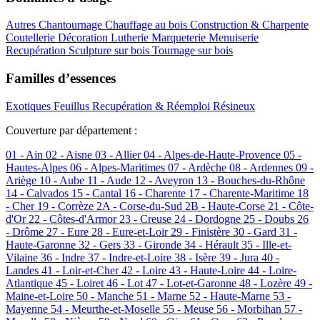
Autres
Chantournage
Chauffage au bois
Construction & Charpente
Coutellerie
Décoration
Lutherie
Marqueterie
Menuiserie
Recupération
Sculpture sur bois
Tournage sur bois
Familles d’essences
Exotiques
Feuillus
Recupération & Réemploi
Résineux
Couverture par département :
01 - Ain
02 - Aisne
03 - Allier
04 - Alpes-de-Haute-Provence
05 -
Hautes-Alpes
06 - Alpes-Maritimes
07 - Ardèche
08 - Ardennes
09 -
Ariège
10 - Aube
11 - Aude
12 - Aveyron
13 - Bouches-du-Rhône
14 - Calvados
15 - Cantal
16 - Charente
17 - Charente-Maritime
18
- Cher
19 - Corrèze
2A - Corse-du-Sud
2B - Haute-Corse
21 - Côte-
d'Or
22 - Côtes-d'Armor
23 - Creuse
24 - Dordogne
25 - Doubs
26
- Drôme
27 - Eure
28 - Eure-et-Loir
29 - Finistère
30 - Gard
31 -
Haute-Garonne
32 - Gers
33 - Gironde
34 - Hérault
35 - Ille-et-
Vilaine
36 - Indre
37 - Indre-et-Loire
38 - Isère
39 - Jura
40 -
Landes
41 - Loir-et-Cher
42 - Loire
43 - Haute-Loire
44 - Loire-
Atlantique
45 - Loiret
46 - Lot
47 - Lot-et-Garonne
48 - Lozère
49 -
Maine-et-Loire
50 - Manche
51 - Marne
52 - Haute-Marne
53 -
Mayenne
54 - Meurthe-et-Moselle
55 - Meuse
56 - Morbihan
57 -