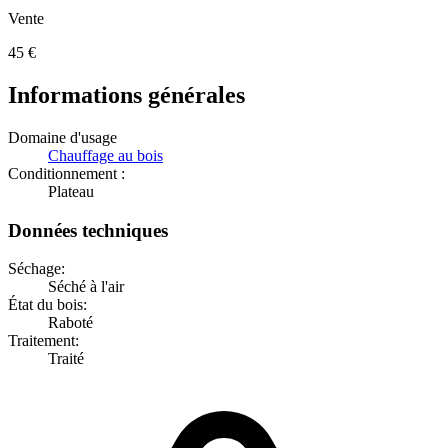
Vente
45
€
Informations générales
Domaine d'usage
Chauffage au bois
Conditionnement :
Plateau
Données techniques
Séchage:
Séché à l'air
État du bois:
Raboté
Traitement:
Traité