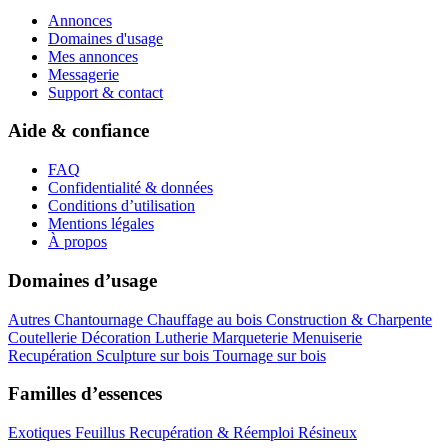
Annonces
Domaines d'usage
Mes annonces
Messagerie
Support & contact
Aide & confiance
FAQ
Confidentialité & données
Conditions d’utilisation
Mentions légales
À propos
Domaines d’usage
Autres
Chantournage
Chauffage au bois
Construction & Charpente
Coutellerie
Décoration
Lutherie
Marqueterie
Menuiserie
Recupération
Sculpture sur bois
Tournage sur bois
Familles d’essences
Exotiques
Feuillus
Recupération & Réemploi
Résineux