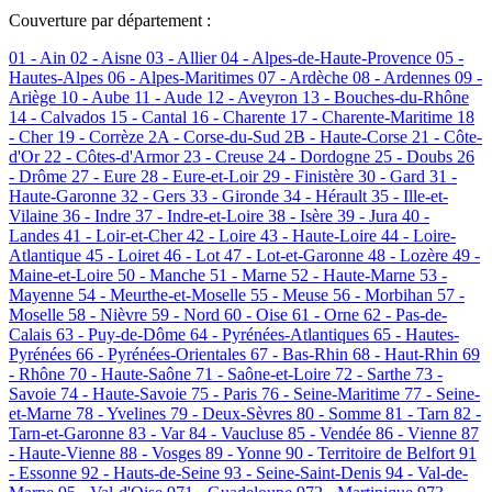
Couverture par département :
01 - Ain
02 - Aisne
03 - Allier
04 - Alpes-de-Haute-Provence
05 -
Hautes-Alpes
06 - Alpes-Maritimes
07 - Ardèche
08 - Ardennes
09 -
Ariège
10 - Aube
11 - Aude
12 - Aveyron
13 - Bouches-du-Rhône
14 - Calvados
15 - Cantal
16 - Charente
17 - Charente-Maritime
18
- Cher
19 - Corrèze
2A - Corse-du-Sud
2B - Haute-Corse
21 - Côte-
d'Or
22 - Côtes-d'Armor
23 - Creuse
24 - Dordogne
25 - Doubs
26
- Drôme
27 - Eure
28 - Eure-et-Loir
29 - Finistère
30 - Gard
31 -
Haute-Garonne
32 - Gers
33 - Gironde
34 - Hérault
35 - Ille-et-
Vilaine
36 - Indre
37 - Indre-et-Loire
38 - Isère
39 - Jura
40 -
Landes
41 - Loir-et-Cher
42 - Loire
43 - Haute-Loire
44 - Loire-
Atlantique
45 - Loiret
46 - Lot
47 - Lot-et-Garonne
48 - Lozère
49 -
Maine-et-Loire
50 - Manche
51 - Marne
52 - Haute-Marne
53 -
Mayenne
54 - Meurthe-et-Moselle
55 - Meuse
56 - Morbihan
57 -
Moselle
58 - Nièvre
59 - Nord
60 - Oise
61 - Orne
62 - Pas-de-
Calais
63 - Puy-de-Dôme
64 - Pyrénées-Atlantiques
65 - Hautes-
Pyrénées
66 - Pyrénées-Orientales
67 - Bas-Rhin
68 - Haut-Rhin
69
- Rhône
70 - Haute-Saône
71 - Saône-et-Loire
72 - Sarthe
73 -
Savoie
74 - Haute-Savoie
75 - Paris
76 - Seine-Maritime
77 - Seine-
et-Marne
78 - Yvelines
79 - Deux-Sèvres
80 - Somme
81 - Tarn
82 -
Tarn-et-Garonne
83 - Var
84 - Vaucluse
85 - Vendée
86 - Vienne
87
- Haute-Vienne
88 - Vosges
89 - Yonne
90 - Territoire de Belfort
91
- Essonne
92 - Hauts-de-Seine
93 - Seine-Saint-Denis
94 - Val-de-