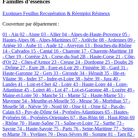
Familles d’essences
Exotiques
Feuillus
Recupération & Réemploi
Résineux
Couverture par département :
01 - Ain
02 - Aisne
03 - Allier
04 - Alpes-de-Haute-Provence
05 -
Hautes-Alpes
06 - Alpes-Maritimes
07 - Ardèche
08 - Ardennes
09 -
Ariège
10 - Aube
11 - Aude
12 - Aveyron
13 - Bouches-du-Rhône
14 - Calvados
15 - Cantal
16 - Charente
17 - Charente-Maritime
18
- Cher
19 - Corrèze
2A - Corse-du-Sud
2B - Haute-Corse
21 - Côte-
d'Or
22 - Côtes-d'Armor
23 - Creuse
24 - Dordogne
25 - Doubs
26
- Drôme
27 - Eure
28 - Eure-et-Loir
29 - Finistère
30 - Gard
31 -
Haute-Garonne
32 - Gers
33 - Gironde
34 - Hérault
35 - Ille-et-
Vilaine
36 - Indre
37 - Indre-et-Loire
38 - Isère
39 - Jura
40 -
Landes
41 - Loir-et-Cher
42 - Loire
43 - Haute-Loire
44 - Loire-
Atlantique
45 - Loiret
46 - Lot
47 - Lot-et-Garonne
48 - Lozère
49 -
Maine-et-Loire
50 - Manche
51 - Marne
52 - Haute-Marne
53 -
Mayenne
54 - Meurthe-et-Moselle
55 - Meuse
56 - Morbihan
57 -
Moselle
58 - Nièvre
59 - Nord
60 - Oise
61 - Orne
62 - Pas-de-
Calais
63 - Puy-de-Dôme
64 - Pyrénées-Atlantiques
65 - Hautes-
Pyrénées
66 - Pyrénées-Orientales
67 - Bas-Rhin
68 - Haut-Rhin
69
- Rhône
70 - Haute-Saône
71 - Saône-et-Loire
72 - Sarthe
73 -
Savoie
74 - Haute-Savoie
75 - Paris
76 - Seine-Maritime
77 - Seine-
et-Marne
78 - Yvelines
79 - Deux-Sèvres
80 - Somme
81 - Tarn
82 -