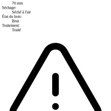
70 mm
Séchage:
Séché à l'air
État du bois:
Brut
Traitement:
Traité