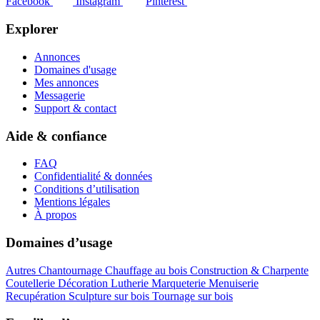
Facebook
Instagram
Pinterest
Explorer
Annonces
Domaines d'usage
Mes annonces
Messagerie
Support & contact
Aide & confiance
FAQ
Confidentialité & données
Conditions d’utilisation
Mentions légales
À propos
Domaines d’usage
Autres
Chantournage
Chauffage au bois
Construction & Charpente
Coutellerie
Décoration
Lutherie
Marqueterie
Menuiserie
Recupération
Sculpture sur bois
Tournage sur bois