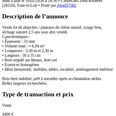
Mise à jour le
10/02/2026 à 18:30
• Cloyes-les-Trois-Rivières
(28220), Eure-et-Loir • Posté par
AlexD7582
Description de l’annonce
Vends lot de planches / plateaux de chêne massif, sciage brut,
séchage naturel 2,5 ans sous abri ventilé.
Caractéristiques :
• Épaisseur : 33 mm
• Volume total : ≈ 6,94 m³
• Longueurs : 3,30 m et 2,30 m
• Largeurs : 30 à 55 cm
• Bois empilé sur liteaux, hors sol
• Essences homogènes
• Idéal menuiserie, mobilier, tables, escaliers, aménagement intérieur
Bois bien stabilisé, prêt à travailler après acclimatation atelier.
Belles largeurs recherchées.
Type de transaction et prix
Vente
4400
€