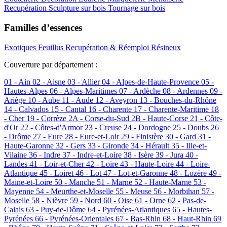
Recupération
Sculpture sur bois
Tournage sur bois
Familles d’essences
Exotiques
Feuillus
Recupération & Réemploi
Résineux
Couverture par département :
01 - Ain
02 - Aisne
03 - Allier
04 - Alpes-de-Haute-Provence
05 -
Hautes-Alpes
06 - Alpes-Maritimes
07 - Ardèche
08 - Ardennes
09 -
Ariège
10 - Aube
11 - Aude
12 - Aveyron
13 - Bouches-du-Rhône
14 - Calvados
15 - Cantal
16 - Charente
17 - Charente-Maritime
18
- Cher
19 - Corrèze
2A - Corse-du-Sud
2B - Haute-Corse
21 - Côte-
d'Or
22 - Côtes-d'Armor
23 - Creuse
24 - Dordogne
25 - Doubs
26
- Drôme
27 - Eure
28 - Eure-et-Loir
29 - Finistère
30 - Gard
31 -
Haute-Garonne
32 - Gers
33 - Gironde
34 - Hérault
35 - Ille-et-
Vilaine
36 - Indre
37 - Indre-et-Loire
38 - Isère
39 - Jura
40 -
Landes
41 - Loir-et-Cher
42 - Loire
43 - Haute-Loire
44 - Loire-
Atlantique
45 - Loiret
46 - Lot
47 - Lot-et-Garonne
48 - Lozère
49 -
Maine-et-Loire
50 - Manche
51 - Marne
52 - Haute-Marne
53 -
Mayenne
54 - Meurthe-et-Moselle
55 - Meuse
56 - Morbihan
57 -
Moselle
58 - Nièvre
59 - Nord
60 - Oise
61 - Orne
62 - Pas-de-
Calais
63 - Puy-de-Dôme
64 - Pyrénées-Atlantiques
65 - Hautes-
Pyrénées
66 - Pyrénées-Orientales
67 - Bas-Rhin
68 - Haut-Rhin
69