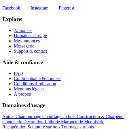
Facebook
Instagram
Pinterest
Explorer
Annonces
Domaines d'usage
Mes annonces
Messagerie
Support & contact
Aide & confiance
FAQ
Confidentialité & données
Conditions d’utilisation
Mentions légales
À propos
Domaines d’usage
Autres
Chantournage
Chauffage au bois
Construction & Charpente
Coutellerie
Décoration
Lutherie
Marqueterie
Menuiserie
Recupération
Sculpture sur bois
Tournage sur bois