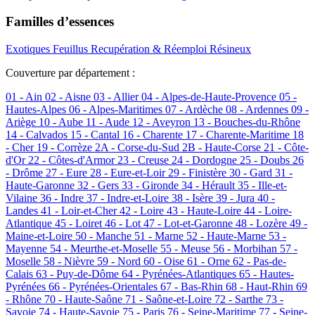
Familles d’essences
Exotiques
Feuillus
Recupération & Réemploi
Résineux
Couverture par département :
01 - Ain
02 - Aisne
03 - Allier
04 - Alpes-de-Haute-Provence
05 -
Hautes-Alpes
06 - Alpes-Maritimes
07 - Ardèche
08 - Ardennes
09 -
Ariège
10 - Aube
11 - Aude
12 - Aveyron
13 - Bouches-du-Rhône
14 - Calvados
15 - Cantal
16 - Charente
17 - Charente-Maritime
18
- Cher
19 - Corrèze
2A - Corse-du-Sud
2B - Haute-Corse
21 - Côte-
d'Or
22 - Côtes-d'Armor
23 - Creuse
24 - Dordogne
25 - Doubs
26
- Drôme
27 - Eure
28 - Eure-et-Loir
29 - Finistère
30 - Gard
31 -
Haute-Garonne
32 - Gers
33 - Gironde
34 - Hérault
35 - Ille-et-
Vilaine
36 - Indre
37 - Indre-et-Loire
38 - Isère
39 - Jura
40 -
Landes
41 - Loir-et-Cher
42 - Loire
43 - Haute-Loire
44 - Loire-
Atlantique
45 - Loiret
46 - Lot
47 - Lot-et-Garonne
48 - Lozère
49 -
Maine-et-Loire
50 - Manche
51 - Marne
52 - Haute-Marne
53 -
Mayenne
54 - Meurthe-et-Moselle
55 - Meuse
56 - Morbihan
57 -
Moselle
58 - Nièvre
59 - Nord
60 - Oise
61 - Orne
62 - Pas-de-
Calais
63 - Puy-de-Dôme
64 - Pyrénées-Atlantiques
65 - Hautes-
Pyrénées
66 - Pyrénées-Orientales
67 - Bas-Rhin
68 - Haut-Rhin
69
- Rhône
70 - Haute-Saône
71 - Saône-et-Loire
72 - Sarthe
73 -
Savoie
74 - Haute-Savoie
75 - Paris
76 - Seine-Maritime
77 - Seine-