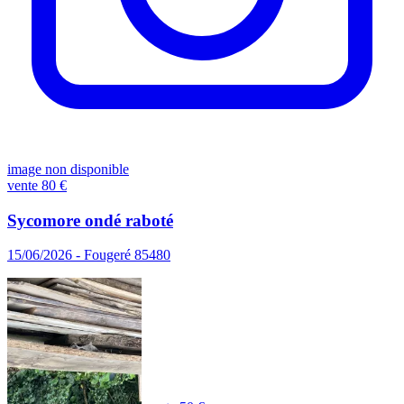
image non disponible
vente
80 €
Sycomore ondé raboté
15/06/2026 - Fougeré 85480