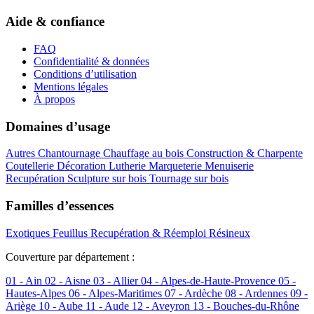
Aide & confiance
FAQ
Confidentialité & données
Conditions d’utilisation
Mentions légales
À propos
Domaines d’usage
Autres
Chantournage
Chauffage au bois
Construction & Charpente
Coutellerie
Décoration
Lutherie
Marqueterie
Menuiserie
Recupération
Sculpture sur bois
Tournage sur bois
Familles d’essences
Exotiques
Feuillus
Recupération & Réemploi
Résineux
Couverture par département :
01 - Ain
02 - Aisne
03 - Allier
04 - Alpes-de-Haute-Provence
05 -
Hautes-Alpes
06 - Alpes-Maritimes
07 - Ardèche
08 - Ardennes
09 -
Ariège
10 - Aube
11 - Aude
12 - Aveyron
13 - Bouches-du-Rhône