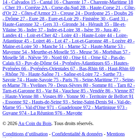
14 - Calvados
15 - Cantal
16 - Charente
17 - Charente-Maritime
18
- Cher
19 - Corrèze
2A - Corse-du-Sud
2B - Haute-Corse
21 - Côte-
d'Or
22 - Côtes-d'Armor
23 - Creuse
24 - Dordogne
25 - Doubs
26
- Drôme
27 - Eure
28 - Eure-et-Loir
29 - Finistère
30 - Gard
31 -
Haute-Garonne
32 - Gers
33 - Gironde
34 - Hérault
35 - Ille-et-
Vilaine
36 - Indre
37 - Indre-et-Loire
38 - Isère
39 - Jura
40 -
Landes
41 - Loir-et-Cher
42 - Loire
43 - Haute-Loire
44 - Loire-
Atlantique
45 - Loiret
46 - Lot
47 - Lot-et-Garonne
48 - Lozère
49 -
Maine-et-Loire
50 - Manche
51 - Marne
52 - Haute-Marne
53 -
Mayenne
54 - Meurthe-et-Moselle
55 - Meuse
56 - Morbihan
57 -
Moselle
58 - Nièvre
59 - Nord
60 - Oise
61 - Orne
62 - Pas-de-
Calais
63 - Puy-de-Dôme
64 - Pyrénées-Atlantiques
65 - Hautes-
Pyrénées
66 - Pyrénées-Orientales
67 - Bas-Rhin
68 - Haut-Rhin
69
- Rhône
70 - Haute-Saône
71 - Saône-et-Loire
72 - Sarthe
73 -
Savoie
74 - Haute-Savoie
75 - Paris
76 - Seine-Maritime
77 - Seine-
et-Marne
78 - Yvelines
79 - Deux-Sèvres
80 - Somme
81 - Tarn
82 -
Tarn-et-Garonne
83 - Var
84 - Vaucluse
85 - Vendée
86 - Vienne
87
- Haute-Vienne
88 - Vosges
89 - Yonne
90 - Territoire de Belfort
91
- Essonne
92 - Hauts-de-Seine
93 - Seine-Saint-Denis
94 - Val-de-
Marne
95 - Val-d'Oise
971 - Guadeloupe
972 - Martinique
973 -
Guyane
974 - La Réunion
976 - Mayotte
© 2026
Au Coin du Bois
. Tous droits réservés.
Conditions d’utilisation
-
Confidentialité & données
-
Mentions