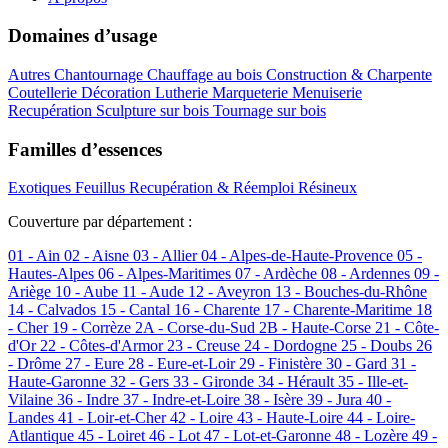
Domaines d’usage
Autres
Chantournage
Chauffage au bois
Construction & Charpente
Coutellerie
Décoration
Lutherie
Marqueterie
Menuiserie
Recupération
Sculpture sur bois
Tournage sur bois
Familles d’essences
Exotiques
Feuillus
Recupération & Réemploi
Résineux
Couverture par département :
01 - Ain
02 - Aisne
03 - Allier
04 - Alpes-de-Haute-Provence
05 -
Hautes-Alpes
06 - Alpes-Maritimes
07 - Ardèche
08 - Ardennes
09 -
Ariège
10 - Aube
11 - Aude
12 - Aveyron
13 - Bouches-du-Rhône
14 - Calvados
15 - Cantal
16 - Charente
17 - Charente-Maritime
18
- Cher
19 - Corrèze
2A - Corse-du-Sud
2B - Haute-Corse
21 - Côte-
d'Or
22 - Côtes-d'Armor
23 - Creuse
24 - Dordogne
25 - Doubs
26
- Drôme
27 - Eure
28 - Eure-et-Loir
29 - Finistère
30 - Gard
31 -
Haute-Garonne
32 - Gers
33 - Gironde
34 - Hérault
35 - Ille-et-
Vilaine
36 - Indre
37 - Indre-et-Loire
38 - Isère
39 - Jura
40 -
Landes
41 - Loir-et-Cher
42 - Loire
43 - Haute-Loire
44 - Loire-
Atlantique
45 - Loiret
46 - Lot
47 - Lot-et-Garonne
48 - Lozère
49 -