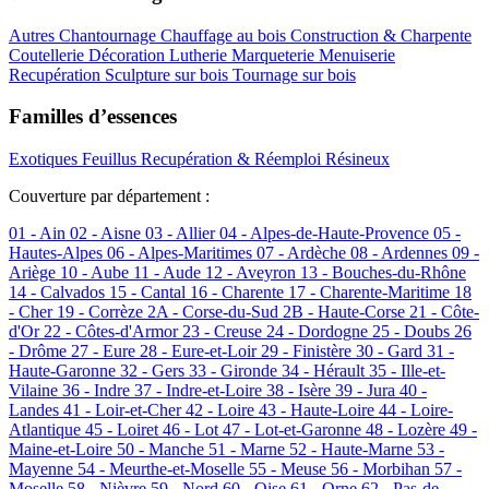
Autres
Chantournage
Chauffage au bois
Construction & Charpente
Coutellerie
Décoration
Lutherie
Marqueterie
Menuiserie
Recupération
Sculpture sur bois
Tournage sur bois
Familles d’essences
Exotiques
Feuillus
Recupération & Réemploi
Résineux
Couverture par département :
01 - Ain
02 - Aisne
03 - Allier
04 - Alpes-de-Haute-Provence
05 -
Hautes-Alpes
06 - Alpes-Maritimes
07 - Ardèche
08 - Ardennes
09 -
Ariège
10 - Aube
11 - Aude
12 - Aveyron
13 - Bouches-du-Rhône
14 - Calvados
15 - Cantal
16 - Charente
17 - Charente-Maritime
18
- Cher
19 - Corrèze
2A - Corse-du-Sud
2B - Haute-Corse
21 - Côte-
d'Or
22 - Côtes-d'Armor
23 - Creuse
24 - Dordogne
25 - Doubs
26
- Drôme
27 - Eure
28 - Eure-et-Loir
29 - Finistère
30 - Gard
31 -
Haute-Garonne
32 - Gers
33 - Gironde
34 - Hérault
35 - Ille-et-
Vilaine
36 - Indre
37 - Indre-et-Loire
38 - Isère
39 - Jura
40 -
Landes
41 - Loir-et-Cher
42 - Loire
43 - Haute-Loire
44 - Loire-
Atlantique
45 - Loiret
46 - Lot
47 - Lot-et-Garonne
48 - Lozère
49 -
Maine-et-Loire
50 - Manche
51 - Marne
52 - Haute-Marne
53 -
Mayenne
54 - Meurthe-et-Moselle
55 - Meuse
56 - Morbihan
57 -
Moselle
58 - Nièvre
59 - Nord
60 - Oise
61 - Orne
62 - Pas-de-