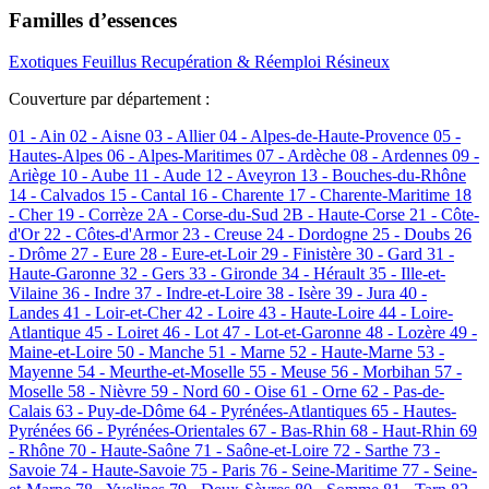
Familles d’essences
Exotiques
Feuillus
Recupération & Réemploi
Résineux
Couverture par département :
01 - Ain
02 - Aisne
03 - Allier
04 - Alpes-de-Haute-Provence
05 -
Hautes-Alpes
06 - Alpes-Maritimes
07 - Ardèche
08 - Ardennes
09 -
Ariège
10 - Aube
11 - Aude
12 - Aveyron
13 - Bouches-du-Rhône
14 - Calvados
15 - Cantal
16 - Charente
17 - Charente-Maritime
18
- Cher
19 - Corrèze
2A - Corse-du-Sud
2B - Haute-Corse
21 - Côte-
d'Or
22 - Côtes-d'Armor
23 - Creuse
24 - Dordogne
25 - Doubs
26
- Drôme
27 - Eure
28 - Eure-et-Loir
29 - Finistère
30 - Gard
31 -
Haute-Garonne
32 - Gers
33 - Gironde
34 - Hérault
35 - Ille-et-
Vilaine
36 - Indre
37 - Indre-et-Loire
38 - Isère
39 - Jura
40 -
Landes
41 - Loir-et-Cher
42 - Loire
43 - Haute-Loire
44 - Loire-
Atlantique
45 - Loiret
46 - Lot
47 - Lot-et-Garonne
48 - Lozère
49 -
Maine-et-Loire
50 - Manche
51 - Marne
52 - Haute-Marne
53 -
Mayenne
54 - Meurthe-et-Moselle
55 - Meuse
56 - Morbihan
57 -
Moselle
58 - Nièvre
59 - Nord
60 - Oise
61 - Orne
62 - Pas-de-
Calais
63 - Puy-de-Dôme
64 - Pyrénées-Atlantiques
65 - Hautes-
Pyrénées
66 - Pyrénées-Orientales
67 - Bas-Rhin
68 - Haut-Rhin
69
- Rhône
70 - Haute-Saône
71 - Saône-et-Loire
72 - Sarthe
73 -
Savoie
74 - Haute-Savoie
75 - Paris
76 - Seine-Maritime
77 - Seine-