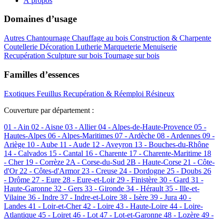
À propos
Domaines d’usage
Autres
Chantournage
Chauffage au bois
Construction & Charpente
Coutellerie
Décoration
Lutherie
Marqueterie
Menuiserie
Recupération
Sculpture sur bois
Tournage sur bois
Familles d’essences
Exotiques
Feuillus
Recupération & Réemploi
Résineux
Couverture par département :
01 - Ain
02 - Aisne
03 - Allier
04 - Alpes-de-Haute-Provence
05 -
Hautes-Alpes
06 - Alpes-Maritimes
07 - Ardèche
08 - Ardennes
09 -
Ariège
10 - Aube
11 - Aude
12 - Aveyron
13 - Bouches-du-Rhône
14 - Calvados
15 - Cantal
16 - Charente
17 - Charente-Maritime
18
- Cher
19 - Corrèze
2A - Corse-du-Sud
2B - Haute-Corse
21 - Côte-
d'Or
22 - Côtes-d'Armor
23 - Creuse
24 - Dordogne
25 - Doubs
26
- Drôme
27 - Eure
28 - Eure-et-Loir
29 - Finistère
30 - Gard
31 -
Haute-Garonne
32 - Gers
33 - Gironde
34 - Hérault
35 - Ille-et-
Vilaine
36 - Indre
37 - Indre-et-Loire
38 - Isère
39 - Jura
40 -
Landes
41 - Loir-et-Cher
42 - Loire
43 - Haute-Loire
44 - Loire-
Atlantique
45 - Loiret
46 - Lot
47 - Lot-et-Garonne
48 - Lozère
49 -