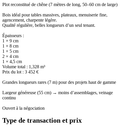
Plot reconstitué de chêne (7 mètres de long, 50–60 cm de large)
Bois idéal pour tables massives, plateaux, menuiserie fine,
agencement, charpente légère.
Qualité régulière, belles longueurs d’un seul tenant.
Épaisseurs :
1 × 9 cm
1 × 8 cm
1 × 5 cm
2 × 4 cm
1 × 4,5 cm
Volume total : 1,328 m³
Prix du lot : 3 452 €
Grandes longueurs rares (7 m) pour des projets haut de gamme
Largeur généreuse (55 cm) → moins d’assemblages, veinage
continu
Ouvert à la négociation
Type de transaction et prix